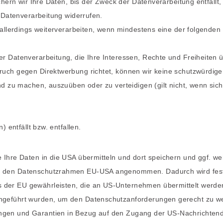
hern wir Ihre Daten, bis der Zweck der Datenverarbeitung entfällt,
 Datenverarbeitung widerrufen.
 allerdings weiterverarbeiten, wenn mindestens eine der folgende
r Datenverarbeitung, die Ihre Interessen, Rechte und Freiheiten 
uch gegen Direktwerbung richtet, können wir keine schutzwürdige
nd zu machen, auszuüben oder zu verteidigen (gilt nicht, wenn sic
 entfällt bzw. entfallen.
Ihre Daten in die USA übermitteln und dort speichern und ggf. wei
r den Datenschutzrahmen EU-USA angenommen. Dadurch wird festg
der EU gewährleisten, die an US-Unternehmen übermittelt werden
ngeführt wurden, um den Datenschutzanforderungen gerecht zu w
gen und Garantien in Bezug auf den Zugang der US-Nachrichtend