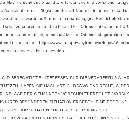
 US-Nachrichtendienste auf das erforderliche und verhältnismäßi
 Aufsicht über die Tätigkeiten der US-Nachrichtendienste etabliert
n werden. Es wurde außerdem ein unabhängiges Rechtsbehelfsverf
 Daten zu bearbeiten und zu lösen. Der Datenschutzrahmen EU-U
nehmen zu übermitteln, ohne zusätzliche Datenschutzgarantien ei
endem Link einsehen:
https://www.dataprivacyframework.gov/s/parti
nn nicht ausgeschlossen werden.
 WIR BERECHTIGTE INTERESSEN FÜR DIE VERARBEITUNG IH
VO STÜTZEN, HABEN SIE NACH ART. 21 DSGVO DAS RECHT, WI
F GRUNDLAGE DER GENANNTEN VORSCHRIFT ERFOLGT. VORAUS
US IHRER BESONDEREN SITUATION ERGEBEN. EINE BEGRÜNDU
NUTZUNG IHRER DATEN ZUR DIREKTWERBUNG RICHTET.
T MEHR VERARBEITEN DÜRFEN. DAS GILT NUR DANN NICHT, 